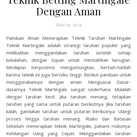
Dengan Aman
Juni 19, 2024
Panduan Aman Menerapkan Teknik Taruhan Martingale
Teknik Martingale adalah strategi taruhan populer yang
melibatkan menggandakan taruhan setelah setiap
kekalahan, dengan tujuan untuk memulihkan kerugian.
Meskipun berpotensi menguntungkan, berhati-hatilah
karena teknik ini juga berisiko tinggi. Berikut panduan untuk
menggunakannya dengan aman: Menguasai Dasar-
dasarnya Teknik Martingale sangat sederhana: Mulailah
dengan taruhan kecil. Jika taruhan menang, tetapkan
taruhan yang sama untuk putaran berikutnya. Jika taruhan
kalah, gandakan taruhan untuk putaran berikutnya. Ulangi
proses hingga taruhan menang. Risiko dan Batasan
Sebelum menerapkan teknik Martingale, pahami risikonya:
Kehilangan Uang yang Cepat: Menggandakan taruhan