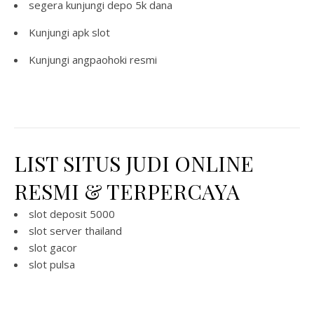
segera kunjungi
depo 5k dana
Kunjungi
apk slot
Kunjungi
angpaohoki resmi
LIST SITUS JUDI ONLINE
RESMI & TERPERCAYA
slot deposit 5000
slot server thailand
slot gacor
slot pulsa