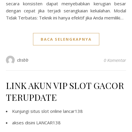
secara konsisten dapat menyebabkan kerugian besar
dengan cepat jika terjadi serangkaian kekalahan. Modal
Tidak Terbatas: Teknik ini hanya efektif jika Anda memiliki…
BACA SELENGKAPNYA
cbsbb
0 Komentar
LINK AKUN VIP SLOT GACOR
TERUPDATE
Kunjungi situs
slot online lancar138
akses disini
LANCAR138