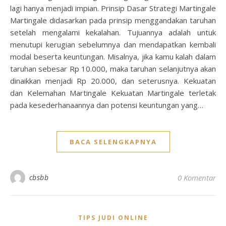
lagi hanya menjadi impian. Prinsip Dasar Strategi Martingale
Martingale didasarkan pada prinsip menggandakan taruhan
setelah mengalami kekalahan. Tujuannya adalah untuk
menutupi kerugian sebelumnya dan mendapatkan kembali
modal beserta keuntungan. Misalnya, jika kamu kalah dalam
taruhan sebesar Rp 10.000, maka taruhan selanjutnya akan
dinaikkan menjadi Rp 20.000, dan seterusnya. Kekuatan
dan Kelemahan Martingale Kekuatan Martingale terletak
pada kesederhanaannya dan potensi keuntungan yang…
BACA SELENGKAPNYA
cbsbb
0 Komentar
TIPS JUDI ONLINE