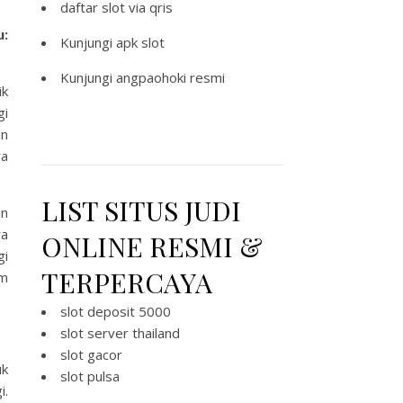
daftar
slot via qris
:
Kunjungi
apk slot
Kunjungi
angpaohoki resmi
ik
gi
an
ya
LIST SITUS JUDI
an
ya
ONLINE RESMI &
gi
TERPERCAYA
am
slot deposit 5000
slot server thailand
slot gacor
uk
slot pulsa
i.