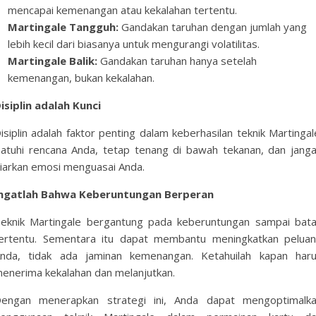
mencapai kemenangan atau kekalahan tertentu.
Martingale Tangguh:
Gandakan taruhan dengan jumlah yang
lebih kecil dari biasanya untuk mengurangi volatilitas.
Martingale Balik:
Gandakan taruhan hanya setelah
kemenangan, bukan kekalahan.
isiplin adalah Kunci
isiplin adalah faktor penting dalam keberhasilan teknik Martingal
atuhi rencana Anda, tetap tenang di bawah tekanan, dan jang
iarkan emosi menguasai Anda.
ngatlah Bahwa Keberuntungan Berperan
eknik Martingale bergantung pada keberuntungan sampai bat
ertentu. Sementara itu dapat membantu meningkatkan pelua
nda, tidak ada jaminan kemenangan. Ketahuilah kapan har
enerima kekalahan dan melanjutkan.
engan menerapkan strategi ini, Anda dapat mengoptimalk