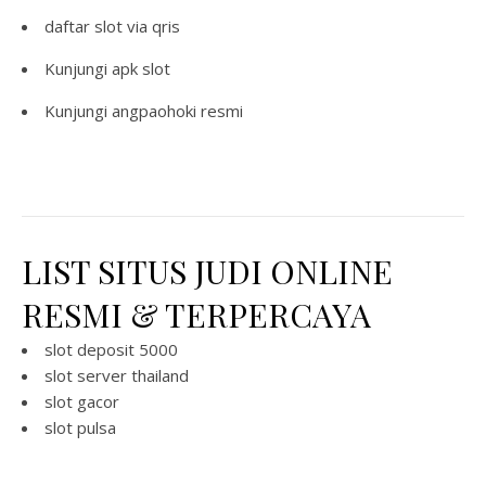
daftar
slot via qris
Kunjungi
apk slot
Kunjungi
angpaohoki resmi
LIST SITUS JUDI ONLINE
RESMI & TERPERCAYA
slot deposit 5000
slot server thailand
slot gacor
slot pulsa