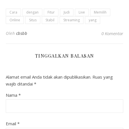
Cara
dengan
Fitur
Judi
Live
Memilih
Online
Situs
Stabil
Streaming
yang
Oleh
cbsbb
0 Komentar
TINGGALKAN BALASAN
Alamat email Anda tidak akan dipublikasikan.
Ruas yang
wajib ditandai
*
Nama
*
Email
*