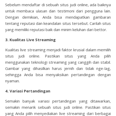
Sebelum mendaftar di sebuah situs judi online, ada baiknya
untuk membaca ulasan dan testimoni dari pengguna lain.
Dengan demikian, Anda bisa mendapatkan gambaran
tentang reputasi dan keandalan situs tersebut. Carilah situs
yang memiliki reputasi baik dan minim keluhan dari bettor.
3. Kualitas Live Streaming
Kualitas live streaming menjadi faktor krusial dalam memilih
situs judi online. Pastikan situs yang Anda pilih
menggunakan teknologi streaming yang canggih dan stabil.
Gambar yang dihasilkan harus jernih dan tidak nge-lag,
sehingga Anda bisa menyaksikan pertandingan dengan
nyaman.
4. Variasi Pertandingan
Semakin banyak variasi pertandingan yang ditawarkan,
semakin menarik sebuah situs judi online. Pastikan situs
yang Anda pilih menyediakan live streaming dari berbagai