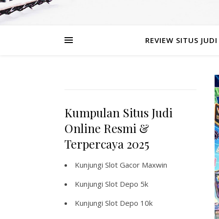
REVIEW SITUS JUDI
Kumpulan Situs Judi
Online Resmi &
Terpercaya 2025
Kunjungi
Slot Gacor Maxwin
Kunjungi
Slot Depo 5k
Kunjungi
Slot Depo 10k