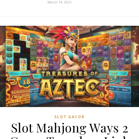
Maret 14, 2025
SLOT GACOR
Slot Mahjong Ways 2