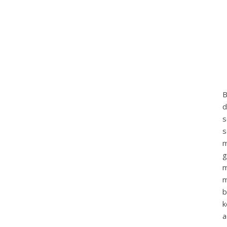
B
d
s
s
m
g
m
m
b
k
a