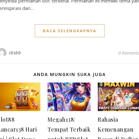
enyedia permainan slot terkenal. Permainan ini memiliki tema ya
erinspirasi dari…
BACA SELENGKAPNYA
cbsbb
0 Koment
ANDA MUNGKIN SUKA JUGA
Slot88
Megah138:
Rahasia
Lancar138 Hari
Tempat Terbaik
Kemenangan