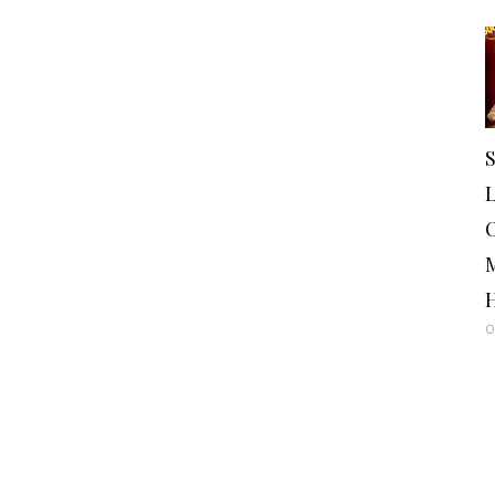
S
L
H
O