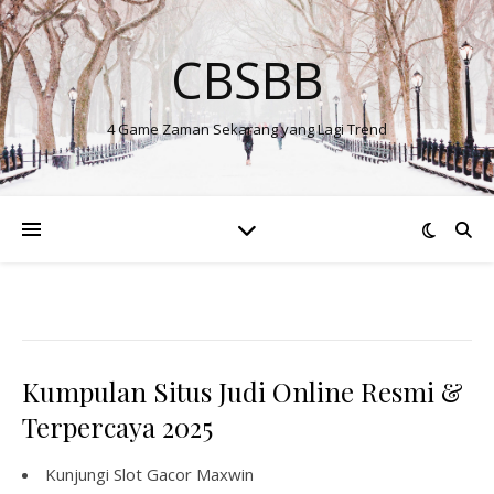
CBSBB
4 Game Zaman Sekarang yang Lagi Trend
Kumpulan Situs Judi Online Resmi &
Terpercaya 2025
Kunjungi
Slot Gacor Maxwin