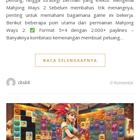
penting, hingga strategi bermain yang efektif. Mengenal
Mahjong Ways 2 Sebelum membahas trik menangnya,
penting untuk memahami bagaimana game ini bekerja.
Berikut beberapa poin utama dari permainan Mahjong
Ways 2:
Format 5×4 dengan 2.000+ paylines –
Banyaknya kombinasi kemenangan membuat peluang…
BACA SELENGKAPNYA
cbsbb
0 Komentar