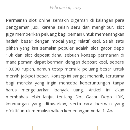
Februari 6, 2025
Permainan slot online semakin digemari di kalangan para
penggemar judi, karena selain seru dan menghibur, slot
juga memberikan peluang bagi pemain untuk memenangkan
hadiah besar dengan modal yang relatif kecil. Salah satu
pilihan yang kini semakin populer adalah slot gacor depo
10k dan slot deposit dana, sebuah konsep permainan di
mana pemain dapat bermain dengan deposit kecil, seperti
10.000 rupiah, namun tetap memiliki peluang besar untuk
meraih jackpot besar. Konsep ini sangat menarik, terutama
bagi mereka yang ingin mencoba keberuntungan tanpa
harus mengeluarkan banyak uang. Artikel ini akan
membahas lebih lanjut tentang Slot Gacor Depo 10K,
keuntungan yang ditawarkan, serta cara bermain yang
efektif untuk memaksimalkan kemenangan Anda. 1. Apa…