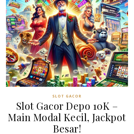
SLOT GACOR
Slot Gacor Depo 10K –
Main Modal Kecil, Jackpot
Besar!