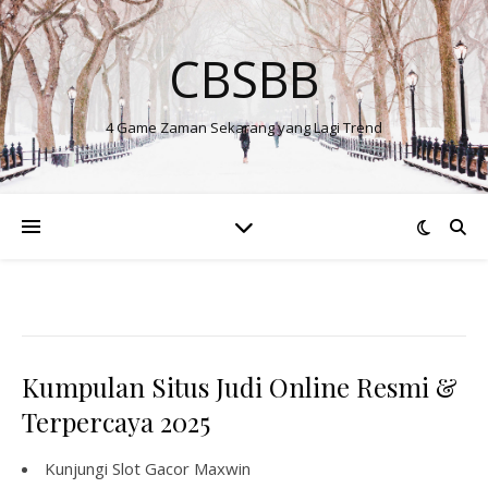
CBSBB
4 Game Zaman Sekarang yang Lagi Trend
Kumpulan Situs Judi Online Resmi &
Terpercaya 2025
Kunjungi
Slot Gacor Maxwin