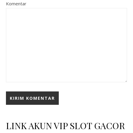
Komentar
LINK AKUN VIP SLOT GACOR