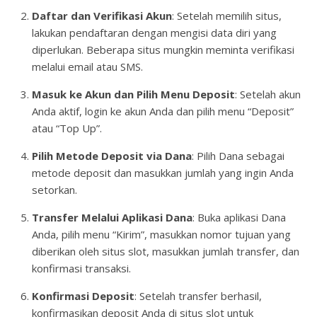
Daftar dan Verifikasi Akun
: Setelah memilih situs,
lakukan pendaftaran dengan mengisi data diri yang
diperlukan. Beberapa situs mungkin meminta verifikasi
melalui email atau SMS.
Masuk ke Akun dan Pilih Menu Deposit
: Setelah akun
Anda aktif, login ke akun Anda dan pilih menu “Deposit”
atau “Top Up”.
Pilih Metode Deposit via Dana
: Pilih Dana sebagai
metode deposit dan masukkan jumlah yang ingin Anda
setorkan.
Transfer Melalui Aplikasi Dana
: Buka aplikasi Dana
Anda, pilih menu “Kirim”, masukkan nomor tujuan yang
diberikan oleh situs slot, masukkan jumlah transfer, dan
konfirmasi transaksi.
Konfirmasi Deposit
: Setelah transfer berhasil,
konfirmasikan deposit Anda di situs slot untuk