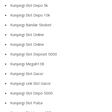
Kunjungi
Slot Depo 5k
Kunjungi
Slot Depo 10k
Kunjungi
Bandar Sbobet
Kunjungi
Slot Online
Kunjungi
Slot Online
Kunjungi
Slot Deposit 5000
Kunjungi
Megah138
Kunjungi
Slot Gacor
Kunjungi
Link Slot Gacor
Kunjungi
Slot Depo 5000
Kunjungi
Slot Pulsa