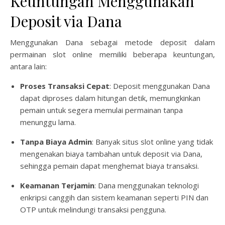
Keuntungan Menggunakan
Deposit via Dana
Menggunakan Dana sebagai metode deposit dalam
permainan slot online memiliki beberapa keuntungan,
antara lain:
Proses Transaksi Cepat
: Deposit menggunakan Dana
dapat diproses dalam hitungan detik, memungkinkan
pemain untuk segera memulai permainan tanpa
menunggu lama.
Tanpa Biaya Admin
: Banyak situs slot online yang tidak
mengenakan biaya tambahan untuk deposit via Dana,
sehingga pemain dapat menghemat biaya transaksi.
Keamanan Terjamin
: Dana menggunakan teknologi
enkripsi canggih dan sistem keamanan seperti PIN dan
OTP untuk melindungi transaksi pengguna.