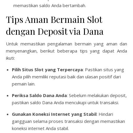
memastikan saldo Anda bertambah.
Tips Aman Bermain Slot
dengan Deposit via Dana
Untuk memastikan pengalaman bermain yang aman dan
menyenangkan, berikut beberapa tips yang dapat Anda
ikuti:
Pilih Situs Slot yang Terpercaya
: Pastikan situs yang
Anda pilih memiliki reputasi baik dan ulasan positif dari
pemain lain.
Periksa Saldo Dana Anda
: Sebelum melakukan deposit,
pastikan saldo Dana Anda mencukupi untuk transaksi.
Gunakan Koneksi Internet yang Stabil
: Hindari
gangguan selama proses transaksi dengan memastikan
koneksi internet Anda stabil.