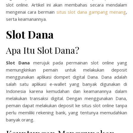
slot online. Artikel ini akan membahas secara mendalam
mengenai cara bermain
situs slot dana gampang menang
,
serta keamanannya.
Slot Dana
Apa Itu Slot Dana?
Slot Dana
merujuk pada permainan slot online yang
memungkinkan pemain untuk melakukan deposit
menggunakan aplikasi dompet digital Dana. Dana adalah
salah satu aplikasi e-wallet yang banyak digunakan di
Indonesia karena kemudahan dan keamanannya dalam
melakukan transaksi digital. Dengan menggunakan Dana,
pemain dapat melakukan deposit ke situs slot online tanpa
perlu memiliki rekening bank, yang tentunya memudahkan
banyak orang.